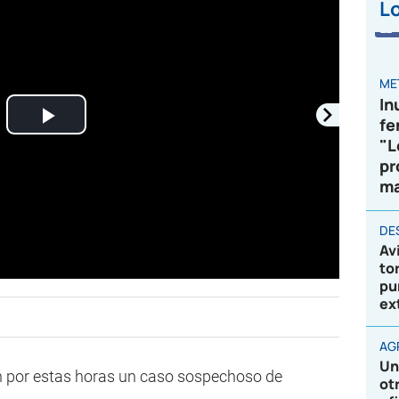
Lo
ME
In
fe
Play
"L
pr
Video
ma
DE
Av
to
pu
ex
AG
Un
an por estas horas un caso sospechoso de
ot