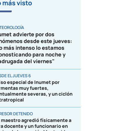
 más visto
VIDEO
TEOROLOGÍA
umet advierte por dos
nómenos desde este jueves:
o más intenso lo estamos
onosticando para noche y
drugada del viernes"
SDE EL JUEVES 6
iso especial de Inumet por
rmentas muy fuertes,
ntualmente severas, y un ciclón
tratropical
RESOR DETENIDO
 maestro agredió físicamente a
ra docente y un funcionario en