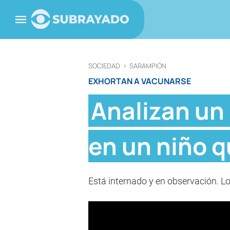
SOCIEDAD
>
SARAMPIÓN
EXHORTAN A VACUNARSE
Analizan un
en un niño q
Está internado y en observación. Lo