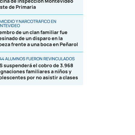
icina de Inspección Montevideo
ste de Primaria
MICIDIO Y NARCOTRÁFICO EN
NTEVIDEO
embro de un clan familiar fue
esinado de un disparo en la
beza frente a una boca en Peñarol
844 ALUMNOS FUERON REVINCULADOS
S suspenderá el cobro de 3.968
ignaciones familiares a niños y
olescentes por no asistir a clases