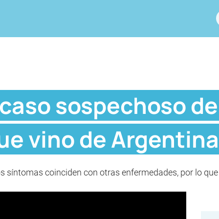
 caso sospechoso d
ue vino de Argentina
s síntomas coinciden con otras enfermedades, por lo que e