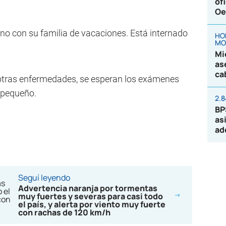
of
Oe
ino con su familia de vacaciones. Está internado
HO
MO
Mi
as
ca
otras enfermedades, se esperan los exámenes
l pequeño.
2.
BP
as
ad
Seguí leyendo
Advertencia naranja por tormentas
muy fuertes y severas para casi todo
el país, y alerta por viento muy fuerte
con rachas de 120 km/h