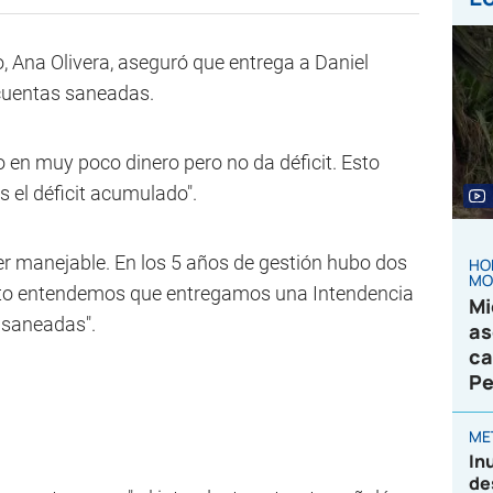
, Ana Olivera, aseguró que entrega a Daniel
cuentas saneadas.
o en muy poco dinero pero no da déficit. Esto
 el déficit acumulado".
per manejable. En los 5 años de gestión hubo dos
HO
MO
tanto entendemos que entregamos una Intendencia
Mi
 saneadas".
as
ca
Pe
ME
In
de