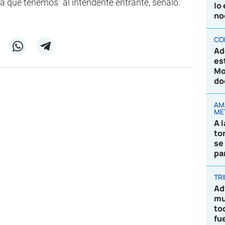
ja que tenemos" al intendente entrante, señaló.
lo
no
CO
Ad
es
Mo
do
AM
ME
A 
to
se
pa
TR
Ad
mu
to
fu