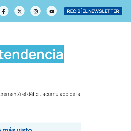
RECIBÍ EL NEWSLETTER
ntendencia
crementó el déficit acumulado de la
 más visto