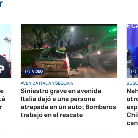
r
VIDEO
AVENIDA ITALIA Y SEGOVIA
BUSC
de
Siniestro grave en avenida
Nah
tá
Italia dejó a una persona
otr
r
atrapada en un auto; Bomberos
exp
trabajó en el rescate
Chi
can