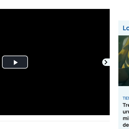
Lo
Play
Video
TI
Tr
ur
mi
de