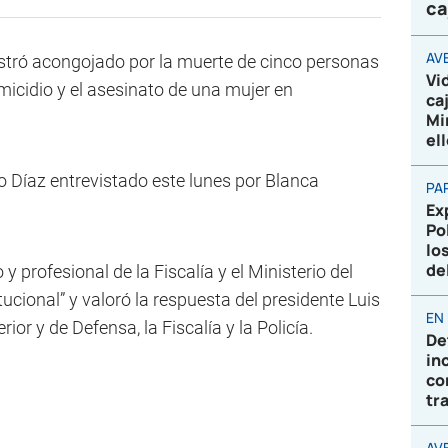
ca
AV
mostró acongojado por la muerte de cinco personas
Vi
micidio y el asesinato de una mujer en
ca
Mi
el
jo Díaz entrevistado este lunes por Blanca
PA
Ex
Po
lo
de
y profesional de la Fiscalía y el Ministerio del
itucional” y valoró la respuesta del presidente Luis
EN
rior y de Defensa, la Fiscalía y la Policía.
De
in
co
tr
AVE