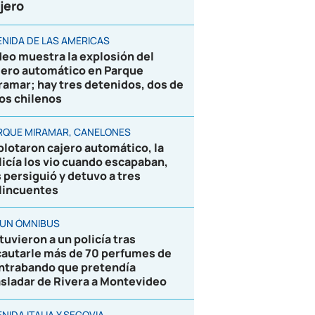
jero
ENIDA DE LAS AMÉRICAS
deo muestra la explosión del
jero automático en Parque
ramar; hay tres detenidos, dos de
los chilenos
RQUE MIRAMAR, CANELONES
plotaron cajero automático, la
licía los vio cuando escapaban,
s persiguió y detuvo a tres
lincuentes
 UN ÓMNIBUS
tuvieron a un policía tras
cautarle más de 70 perfumes de
ntrabando que pretendía
asladar de Rivera a Montevideo
NIDA ITALIA Y SEGOVIA