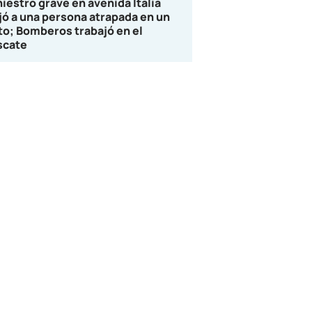
niestro grave en avenida Italia
jó a una persona atrapada en un
to; Bomberos trabajó en el
scate