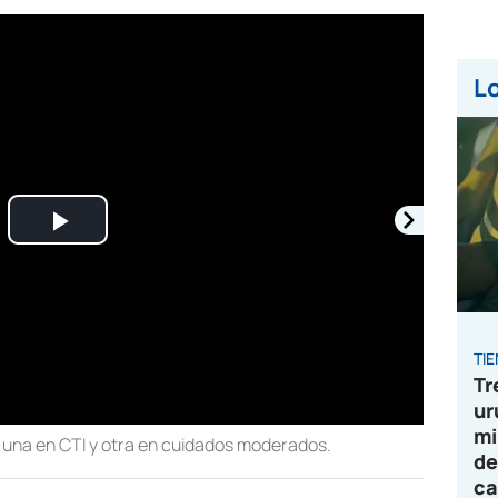
Lo
Play
Video
TI
Tr
ur
mi
; una en CTI y otra en cuidados moderados.
de
ca