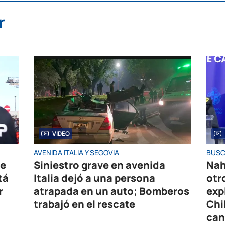
r
VIDEO
AVENIDA ITALIA Y SEGOVIA
BUSC
de
Siniestro grave en avenida
Nah
tá
Italia dejó a una persona
otr
r
atrapada en un auto; Bomberos
exp
trabajó en el rescate
Chi
can