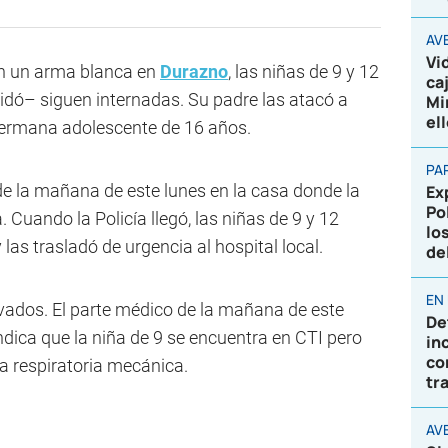
AV
Vi
on un arma blanca en
Durazno
, las niñas de 9 y 12
ca
cidó– siguen internadas. Su padre las atacó a
Mi
el
hermana adolescente de 16 años.
PA
de la mañana de este lunes en la casa donde la
Ex
Po
a. Cuando la Policía llegó, las niñas de 9 y 12
lo
 las trasladó de urgencia al hospital local.
de
EN
vados. El parte médico de la mañana de este
De
ndica que la niña de 9 se encuentra en CTI pero
in
co
a respiratoria mecánica.
tr
AVE