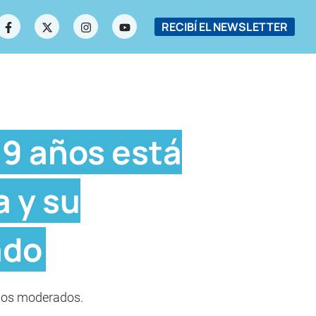
RECIBÍ EL NEWSLETTER
 9 años está
a y su
ado
ados moderados.