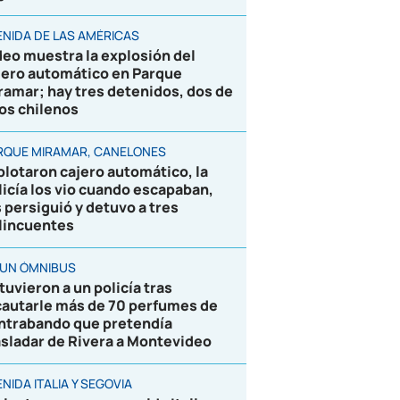
ENIDA DE LAS AMÉRICAS
deo muestra la explosión del
jero automático en Parque
ramar; hay tres detenidos, dos de
los chilenos
RQUE MIRAMAR, CANELONES
plotaron cajero automático, la
licía los vio cuando escapaban,
s persiguió y detuvo a tres
lincuentes
 UN ÓMNIBUS
tuvieron a un policía tras
cautarle más de 70 perfumes de
ntrabando que pretendía
asladar de Rivera a Montevideo
NIDA ITALIA Y SEGOVIA