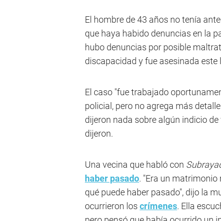
El hombre de 43 años no tenía antec
que haya habido denuncias en la pa
hubo denuncias por posible maltrat
discapacidad y fue asesinada este 
El caso "fue trabajado oportunament
policial, pero no agrega más detalle
dijeron nada sobre algún indicio de 
dijeron.
Una vecina que habló con
Subraya
haber pasado
. "Era un matrimonio 
qué puede haber pasado", dijo la m
ocurrieron los
crímenes
. Ella escu
pero pensó que había ocurrido un i