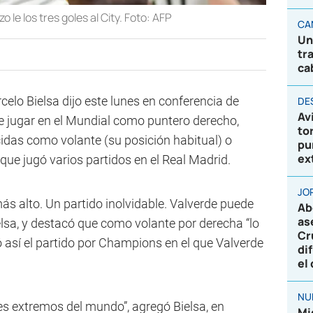
 le los tres goles al City. Foto: AFP
CA
Un
tr
ca
elo Bielsa dijo este lunes en conferencia de
DE
Av
e jugar en el Mundial como puntero derecho,
to
das como volante (su posición habitual) o
pu
ex
 que jugó varios partidos en el Real Madrid.
JO
 más alto. Un partido inolvidable. Valverde puede
Ab
as
ielsa, y destacó que como volante por derecha “lo
Cr
dó así el partido por Champions en el que Valverde
di
el
NU
es extremos del mundo”, agregó Bielsa, en
Mi