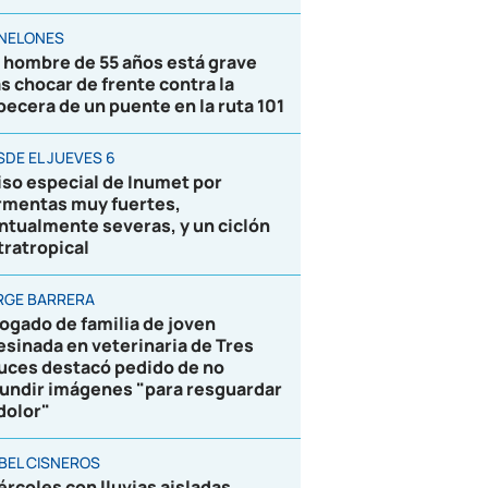
NELONES
 hombre de 55 años está grave
as chocar de frente contra la
becera de un puente en la ruta 101
SDE EL JUEVES 6
iso especial de Inumet por
rmentas muy fuertes,
ntualmente severas, y un ciclón
tratropical
RGE BARRERA
ogado de familia de joven
esinada en veterinaria de Tres
uces destacó pedido de no
fundir imágenes "para resguardar
 dolor"
BEL CISNEROS
ércoles con lluvias aisladas,