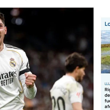
Lo
LL
Ri
de
fu
af