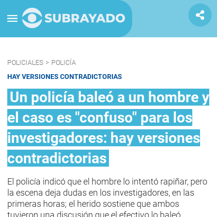
POLICIALES
>
POLICÍA
HAY VERSIONES CONTRADICTORIAS
Un policía baleó a un hombre y
el caso es "confuso" para los
investigadores: hay versiones
contradictorias
El policía indicó que el hombre lo intentó rapiñar, pero
la escena deja dudas en los investigadores, en las
primeras horas; el herido sostiene que ambos
tuvieron una discusión que el efectivo lo baleó.