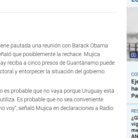
e tiene pautada una reunión con Barack Obama
eñaló que posiblemente la rechace. Mujica
uay reciba a cinco presos de Guantánamo puede
ral y entorpecer la situación del gobierno.
CO
Ej
ha
o es probable que no vaya porque Uruguay está
Pa
 utiliza. Es probable que no sea conveniente
 no voy”, señaló Mujica en declaraciones a Radio
RE
¿Q
vi
me
AN