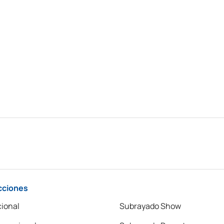
cciones
ional
Subrayado Show