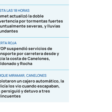
STA LAS 18 HORAS
umet actualizó la doble
vertencia por tormentas fuertes
puntualmente severas, y lluvias
undantes
ERTA ROJA
OP suspendió servicios de
ansporte por carretera desde y
cia la costa de Canelones,
ldonado y Rocha
RQUE MIRAMAR, CANELONES
plotaron un cajero automático, la
licía los vio cuando escapaban,
s persiguió y detuvo a tres
lincuentes