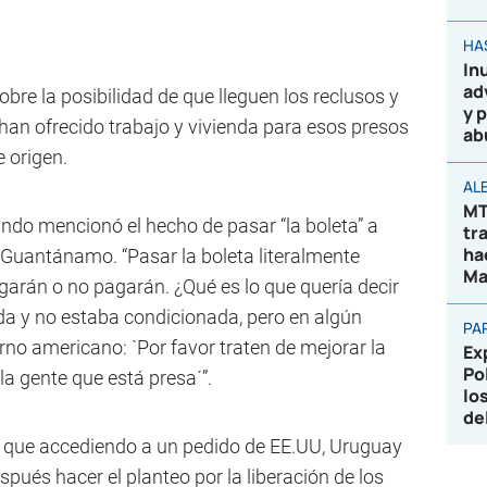
HA
In
ad
re la posibilidad de que lleguen los reclusos y
y 
an ofrecido trabajo y vivienda para esos presos
ab
 origen.
AL
MT
ndo mencionó el hecho de pasar “la boleta” a
tr
ha
 Guantánamo. “Pasar la boleta literalmente
Ma
agarán o no pagarán. ¿Qué es lo que quería decir
da y no estaba condicionada, pero en algún
PA
o americano: `Por favor traten de mejorar la
Ex
Po
a gente que está presa´”.
lo
de
de que accediendo a un pedido de EE.UU, Uruguay
pués hacer el planteo por la liberación de los