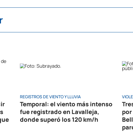
r
REGISTROS DE VIENTO Y LLUVIA
VIOL
ir
Temporal: el viento más intenso
Tre
es
fue registrado en Lavalleja,
por
que
donde superó los 120 km/h
Bel
par