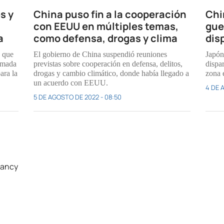
s y
China puso fin a la cooperación
Chi
con EEUU en múltiples temas,
gue
a
como defensa, drogas y clima
dis
ó que
El gobierno de China suspendió reuniones
Japón
rmada
previstas sobre cooperación en defensa, delitos,
dispa
ara la
drogas y cambio climático, donde había llegado a
zona 
un acuerdo con EEUU.
4 DE 
5 DE AGOSTO DE 2022 - 08:50