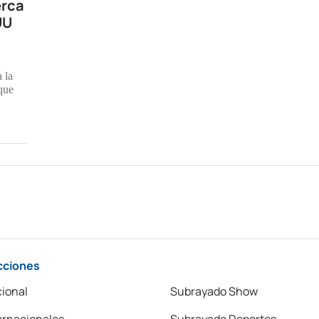
erca
UU
 la
 que
cciones
ional
Subrayado Show
ernacionales
Subrayado Deportes