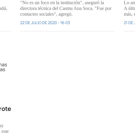
"No es un foco en la institución", aseguró la
Lo an
ndú,
directora técnica del Casmu Ana Soca. "Fue por
A últ
contactos sociales", agregó.
más, 
22 DE JULIO DE 2020 - 16:03
21 DE 
rote
ay
 este