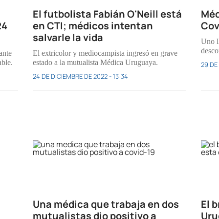
El futbolista Fabián O'Neill está
Méd
24
en CTI; médicos intentan
Cov
salvarle la vida
Uno l
desco
ante
El extricolor y mediocampista ingresó en grave
able.
estado a la mutualista Médica Uruguaya.
29 DE 
24 DE DICIEMBRE DE 2022 - 13:34
Una médica que trabaja en dos
El 
mutualistas dio positivo a
Uru