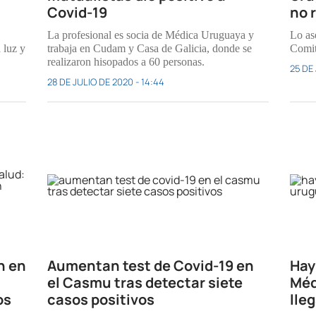
Covid-19
no 
La profesional es socia de Médica Uruguaya y
Lo as
 luz y
trabaja en Cudam y Casa de Galicia, donde se
Comit
realizaron hisopados a 60 personas.
25 DE 
28 DE JULIO DE 2020 - 14:44
n en
Aumentan test de Covid-19 en
Hay
el Casmu tras detectar siete
Méd
os
casos positivos
lle