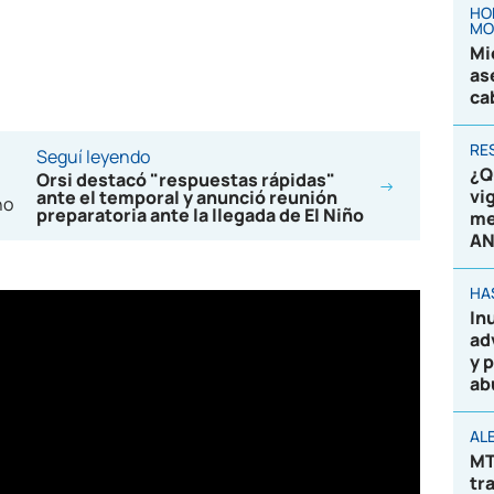
HO
MO
Mi
as
ca
RE
Seguí leyendo
¿Q
Orsi destacó "respuestas rápidas"
vi
ante el temporal y anunció reunión
preparatoria ante la llegada de El Niño
me
AN
HA
In
ad
y 
ab
AL
MT
tr