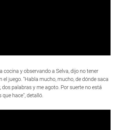
la cocina y observando a Selva, dijo no tener
en el juego. "Habla mucho, mucho, de dónde saca
, dos palabras y me agoto. Por suerte no está
que hace", detalló.