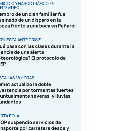
MICIDIO Y NARCOTRÁFICO EN
NTEVIDEO
embro de un clan familiar fue
esinado de un disparo en la
beza frente a una boca en Peñarol
SPUESTA ANTE CRISIS
ué pasa con las clases durante la
gencia de una alerta
teorológica? El protocolo de
EP
STA LAS 18 HORAS
umet actualizó la doble
vertencia por tormentas fuertes
puntualmente severas, y lluvias
undantes
ERTA ROJA
OP suspendió servicios de
ansporte por carretera desde y