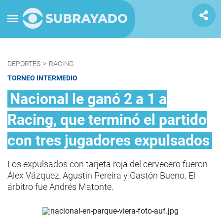
DEPORTES
>
RACING
TORNEO INTERMEDIO
Nacional le ganó 2 a 1 a
Racing, que terminó el partido
con tres jugadores expulsados
Los expulsados con tarjeta roja del cervecero fueron
Álex Vázquez, Agustín Pereira y Gastón Bueno. El
árbitro fue Andrés Matonte.