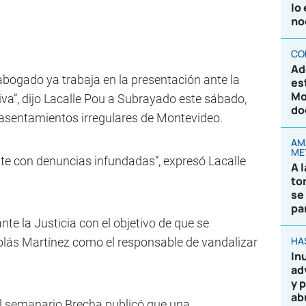
lo
no
CO
Ad
 abogado ya trabaja en la presentación ante la
es
Mo
iva”, dijo Lacalle Pou a Subrayado este sábado,
do
 asentamientos irregulares de Montevideo.
AM
ME
e con denuncias infundadas”, expresó Lacalle
A 
to
se
pa
te la Justicia con el objetivo de que se
HA
colás Martínez como el responsable de vandalizar
In
ad
y 
ab
el semanario Brecha publicó que una