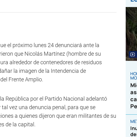
ue el próximo lunes 24 denunciará ante la
irieron que Nicolás Martínez (hombre de su
ra alrededor de contenedores de residuos
ñar la imagen de la Intendencia de
HO
MO
el Frente Amplio.
Mi
as
 la República por el Partido Nacional adelantó
ca
Pe
 tal vez una denuncia penal, para que se
iones a quienes dijeron que eran militantes de su
ME
 de la capital.
In
de