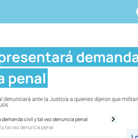
presentará demanda c
a penal
l denunciará ante la Justicia a quienes dijeron que milita
uos.
 y tal vez denuncia penal
Lo