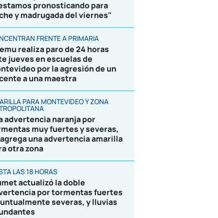
 estamos pronosticando para
che y madrugada del viernes"
NCENTRAN FRENTE A PRIMARIA
emu realiza paro de 24 horas
te jueves en escuelas de
ntevideo por la agresión de un
cente a una maestra
ARILLA PARA MONTEVIDEO Y ZONA
TROPOLITANA
la advertencia naranja por
rmentas muy fuertes y severas,
 agrega una advertencia amarilla
ra otra zona
STA LAS 18 HORAS
umet actualizó la doble
vertencia por tormentas fuertes
puntualmente severas, y lluvias
undantes