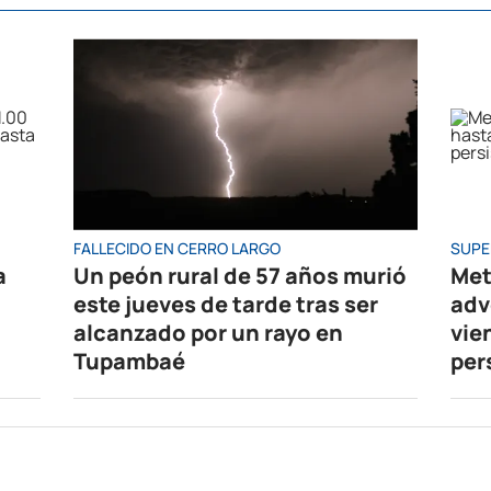
FALLECIDO EN CERRO LARGO
SUPE
a
Un peón rural de 57 años murió
Met
este jueves de tarde tras ser
adv
alcanzado por un rayo en
vie
Tupambaé
per