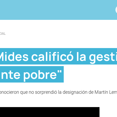
CIAL
ides calificó la gest
nte pobre"
econocieron que no sorprendió la designación de Martín L