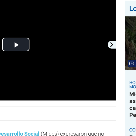
Lo
Play
Video
HO
MO
Mi
as
ca
Pe
CO
Desarrollo Social
(Mides) expresaron que no