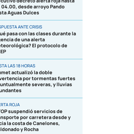
ecutivo decretó alerta roja hasta
s 04.00, desde arroyo Pando
sta Aguas Dulces
SPUESTA ANTE CRISIS
ué pasa con las clases durante la
gencia de una alerta
teorológica? El protocolo de
EP
STA LAS 18 HORAS
umet actualizó la doble
vertencia por tormentas fuertes
puntualmente severas, y lluvias
undantes
ERTA ROJA
OP suspendió servicios de
ansporte por carretera desde y
cia la costa de Canelones,
ldonado y Rocha