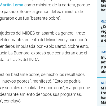
Ej
Martín Lema
como ministro de la cartera, porque
la
ha
 pasado. Sobre la gestión del ex ministro de
eguraron que fue "bastante pobre".
RE
¿Q
vi
bajadores del MIDES en asamblea general, trato
me
 el desmantelamiento del Ministerio y cuestionó
AN
renderos impulsada por Pablo Bartol. Sobre esto,
HA
 Lucía La Buonora, expresó que consideran que el
In
dar a través del INDA.
ad
y 
ab
stión bastante pobre, de hecho los resultados
l nuevos pobres", manifestó. "Esto se podría
AL
s y sociales de calidad y oportunas", y agregó que
MT
tr
el desmantelamiento de todos sus programas,
ha
", concluyó.
Ma