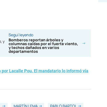
Seguí leyendo
Bomberos reportan árboles y
columnas caídas por el fuerte viento,
y techos dañados en varios
departamentos
 por Lacalle Pou. El mandatario lo informó vía
L
MARTÍN LEMA
PABLO BARTOL