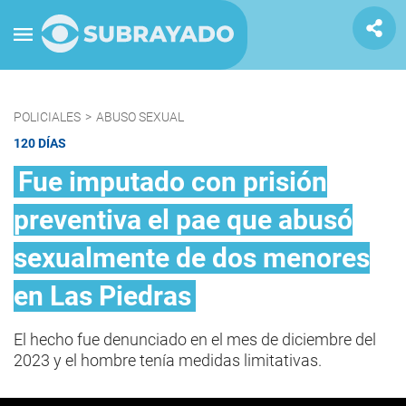
POLICIALES
>
ABUSO SEXUAL
120 DÍAS
Fue imputado con prisión
preventiva el pae que abusó
sexualmente de dos menores
en Las Piedras
El hecho fue denunciado en el mes de diciembre del
2023 y el hombre tenía medidas limitativas.