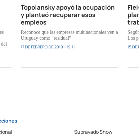
Topolansky apoyó la ocupación
Fle
y planteó recuperar esos
pla
empleos
tra
es
Reconoce que las empresas multinacionales ven a
Según
Uruguay como "residual"
Los p
 del
17 DE FEBRERO DE 2019 - 19:11
15 DE 
cciones
ional
Subrayado Show