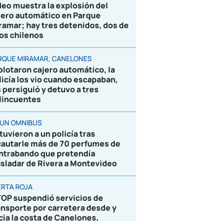
deo muestra la explosión del
jero automático en Parque
ramar; hay tres detenidos, dos de
los chilenos
RQUE MIRAMAR, CANELONES
plotaron cajero automático, la
licía los vio cuando escapaban,
s persiguió y detuvo a tres
lincuentes
 UN ÓMNIBUS
tuvieron a un policía tras
cautarle más de 70 perfumes de
ntrabando que pretendía
asladar de Rivera a Montevideo
ERTA ROJA
OP suspendió servicios de
ansporte por carretera desde y
cia la costa de Canelones,