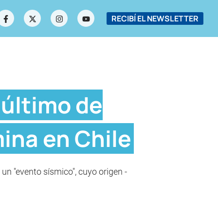
RECIBÍ EL NEWSLETTER
 último de
ina en Chile
un "evento sísmico", cuyo origen -