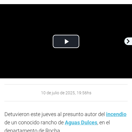
Play
Video
10 de julio de 2025, 19:56hs
Detuvieron este jueves al presunto autor del
incendio
de un conocido rancho de
Aguas Dulces
, en el
departamento de Rocha.