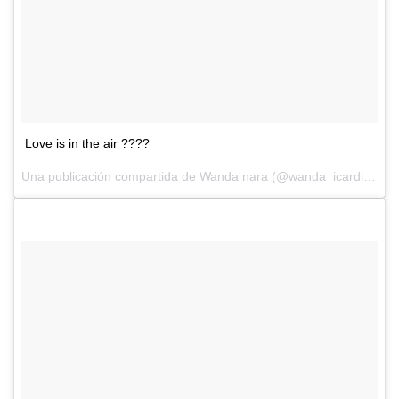
Love is in the air ????
Una publicación compartida de Wanda nara (@wanda_icardi) el
12