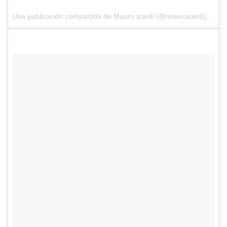
Una publicación compartida de Mauro Icardi (@mauroicardi) el
14 