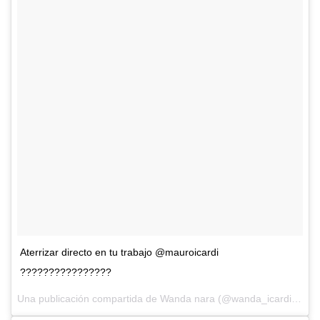
Aterrizar directo en tu trabajo @mauroicardi
????????????????
Una publicación compartida de Wanda nara (@wanda_icardi) el
14