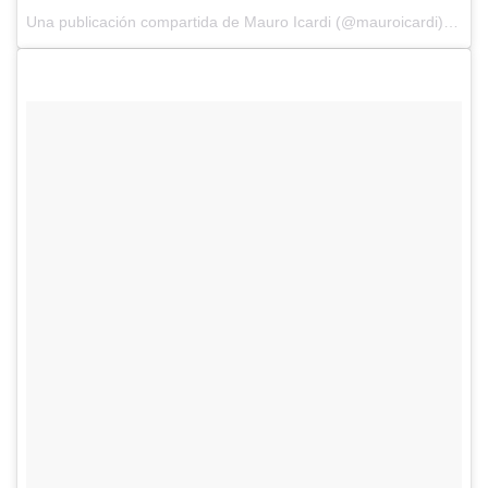
Una publicación compartida de Mauro Icardi (@mauroicardi) el
12 