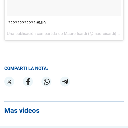
???????????? #MI9
Una publicación compartida de Mauro Icardi (@mauroicardi) el
12 
COMPARTÍ LA NOTA:
Mas videos