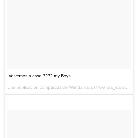
Volvemos a casa ???? my Boys
Una publicación compartida de Wanda nara (@wanda_icardi) el
14