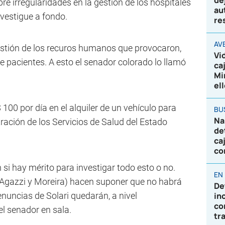
de
re irregularidades en la gestión de los hospitales
au
vestigue a fondo.
re
AV
gestión de los recuros humanos que provocaron,
Vi
de pacientes. A esto el senador colorado lo llamó
ca
Mi
el
00 por día en el alquiler de un vehículo para
BU
Na
tración de los Servicios de Salud del Estado
de
ca
co
 si hay mérito para investigar todo esto o no.
EN
(Agazzi y Moreira) hacen suponer que no habrá
De
nuncias de Solari quedarán, a nivel
in
co
el senador en sala.
tr