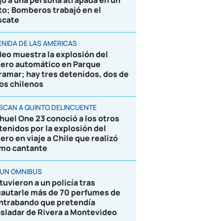
jó a una persona atrapada en un
to; Bomberos trabajó en el
scate
ENIDA DE LAS AMÉRICAS
deo muestra la explosión del
jero automático en Parque
ramar; hay tres detenidos, dos de
los chilenos
SCAN A QUINTO DELINCUENTE
huel One 23 conoció a los otros
tenidos por la explosión del
jero en viaje a Chile que realizó
mo cantante
 UN ÓMNIBUS
tuvieron a un policía tras
cautarle más de 70 perfumes de
ntrabando que pretendía
asladar de Rivera a Montevideo