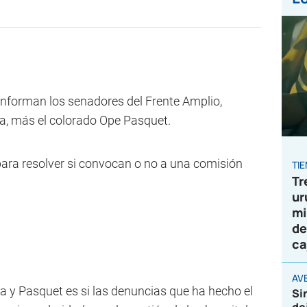
onforman los senadores del Frente Amplio,
a, más el colorado Ope Pasquet.
 para resolver si convocan o no a una comisión
TI
Tr
ur
mi
de
ca
AVE
ra y Pasquet es si las denuncias que ha hecho el
Si