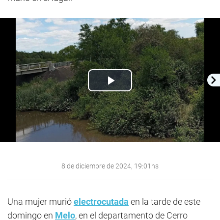
Play
Video
8 de diciembre de 2024, 19:01hs
Una mujer murió
electrocutada
en la tarde de este
domingo en
Melo
, en el departamento de Cerro