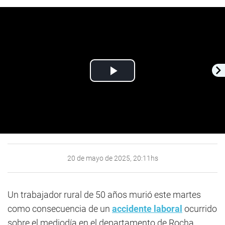
Play
Video
20 de mayo de 2025, 20:11hs
Un trabajador rural de 50 años murió este martes
como consecuencia de un
accidente laboral
ocurrido
sobre el mediodía en el departamento de Rocha.