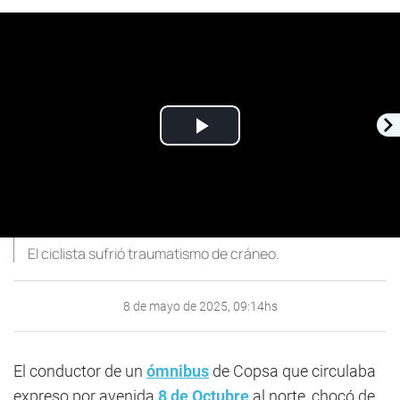
Play
Video
El ciclista sufrió traumatismo de cráneo.
8 de mayo de 2025, 09:14hs
El conductor de un
ómnibus
de Copsa que circulaba
expreso por avenida
8 de Octubre
al norte, chocó de