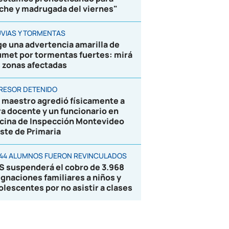
che y madrugada del viernes"
UVIAS Y TORMENTAS
ge una advertencia amarilla de
umet por tormentas fuertes: mirá
s zonas afectadas
RESOR DETENIDO
 maestro agredió físicamente a
ra docente y un funcionario en
icina de Inspección Montevideo
ste de Primaria
844 ALUMNOS FUERON REVINCULADOS
S suspenderá el cobro de 3.968
ignaciones familiares a niños y
olescentes por no asistir a clases