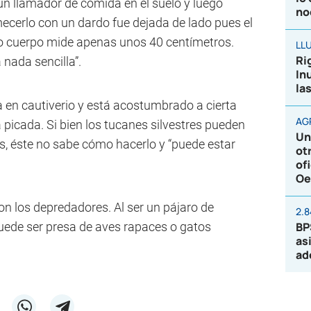
 un llamador de comida en el suelo y luego
no
mecerlo con un dardo fue dejada de lado pues el
o cuerpo mide apenas unos 40 centímetros.
LL
Ri
 nada sencilla”.
In
la
a en cautiverio y está acostumbrado a cierta
AG
 picada. Si bien los tucanes silvestres pueden
Un
s, éste no sabe cómo hacerlo y “puede estar
ot
of
Oe
son los depredadores. Al ser un pájaro de
2.
 puede ser presa de aves rapaces o gatos
BP
as
ad