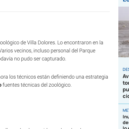
oológico de Villa Dolores. Lo encontraron en la
 Varios vecinos, incluso personal del Parque
todavía no pudo ser capturado.
DE
Av
hora los técnicos están definiendo una estrategia
to
o
fuentes técnicas del zoológico.
pu
ci
ME
In
de
lo