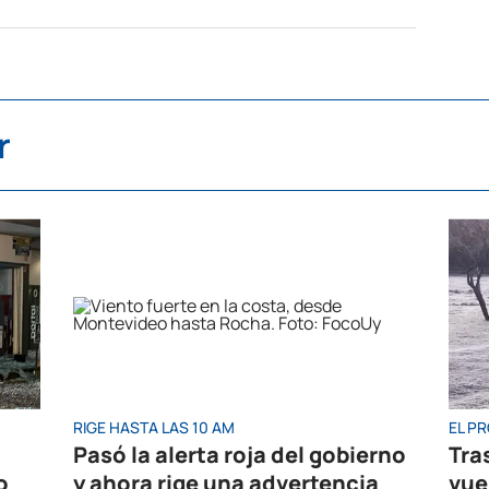
r
RIGE HASTA LAS 10 AM
EL P
Pasó la alerta roja del gobierno
Tras
o
y ahora rige una advertencia
vuel