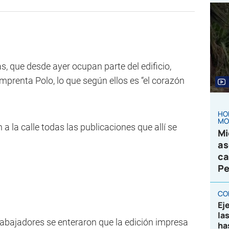
s, que desde ayer ocupan parte del edificio,
imprenta Polo, lo que según ellos es “el corazón
HO
MO
 la calle todas las publicaciones que allí se
Mi
as
ca
Pe
CO
Ej
la
trabajadores se enteraron que la edición impresa
ha