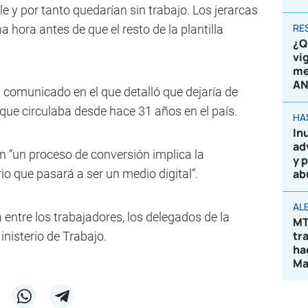
lle y por tanto quedarían sin trabajo. Los jerarcas
RE
 hora antes de que el resto de la plantilla
¿Q
vi
me
AN
 comunicado en el que detalló que dejaría de
o”, que circulaba desde hace 31 años en el país.
HA
In
ad
 “un proceso de conversión implica la
y 
io que pasará a ser un medio digital”.
ab
AL
a entre los trabajadores, los delegados de la
MT
tr
inisterio de Trabajo.
ha
Ma