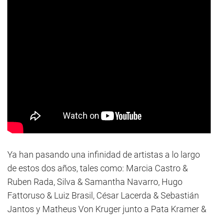
Ya han pasando una infinidad de artistas a lo largo
de estos dos años, tales como: Marcia Castro &
Ruben Rada, Silva & Samantha Navarro, Hugo
Fattoruso & Luiz Brasil, César Lacerda & Sebastián
Jantos y Matheus Von Kruger junto a Pata Kramer &