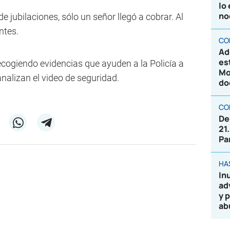
lo
no
e jubilaciones, sólo un señor llegó a cobrar. Al
ntes.
CO
Ad
es
recogiendo evidencias que ayuden a la Policía a
Mo
nalizan el video de seguridad.
do
CO
De
21
Pa
HA
In
ad
y 
ab