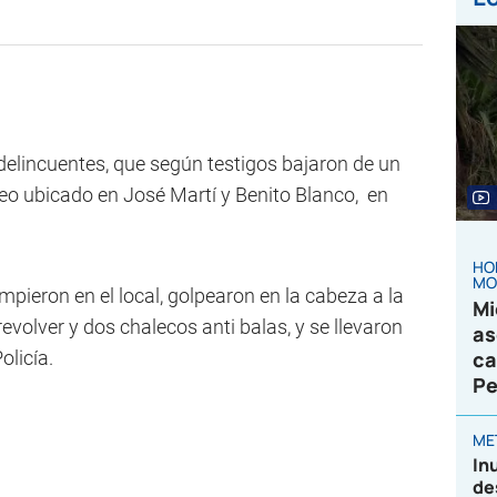
delincuentes, que según testigos bajaron de un
rreo ubicado en José Martí y Benito Blanco, en
HO
MO
mpieron en el local, golpearon en la cabeza a la
Mi
revolver y dos chalecos anti balas, y se llevaron
as
olicía.
ca
Pe
ME
In
de