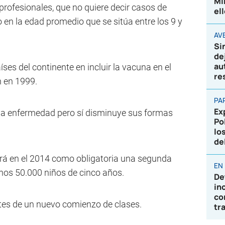
Mi
 profesionales, que no quiere decir casos de
el
 en la edad promedio que se sitúa entre los 9 y
AVE
Si
de
au
ses del continente en incluir la vacuna en el
re
 en 1999.
PA
Ex
la enfermedad pero sí disminuye sus formas
Po
lo
de
uirá en el 2014 como obligatoria una segunda
EN
nos 50.000 niños de cinco años.
De
in
co
tes de un nuevo comienzo de clases.
tr