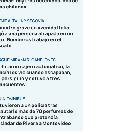
ramar; hay tres detenidos, dos de
los chilenos
NIDA ITALIA Y SEGOVIA
niestro grave en avenida Italia
jó a una persona atrapada en un
to; Bomberos trabajó en el
scate
RQUE MIRAMAR, CANELONES
plotaron cajero automático, la
licía los vio cuando escapaban,
s persiguió y detuvo a tres
lincuentes
 UN ÓMNIBUS
tuvieron a un policía tras
cautarle más de 70 perfumes de
ntrabando que pretendía
asladar de Rivera a Montevideo