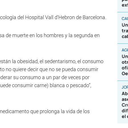
ex
ncología del Hospital Vall d'Hebron de Barcelona.
CA
Un
tr
ausa de muerte en los hombres y la segunda en
ca
AG
Un
están la obesidad, el sedentarismo, el consumo
ot
of
sto no quiere decir que no se pueda consumir
Oe
oderar su consumo a un par de veces por
uede consumir carne) blanca o pescado”,
JO
Ab
as
Cr
di
medicamento que prolonga la vida de los
el