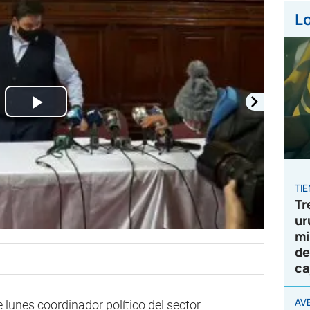
Lo
Play
Video
TI
Tr
ur
mi
de
ca
AV
 lunes coordinador político del sector