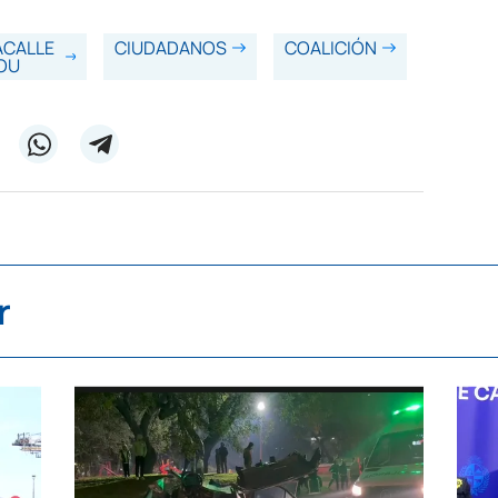
ACALLE
CIUDADANOS
COALICIÓN
OU
r