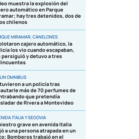
deo muestra la explosión del
jero automático en Parque
ramar; hay tres detenidos, dos de
los chilenos
RQUE MIRAMAR, CANELONES
plotaron cajero automático, la
licía los vio cuando escapaban,
s persiguió y detuvo a tres
lincuentes
 UN ÓMNIBUS
tuvieron a un policía tras
cautarle más de 70 perfumes de
ntrabando que pretendía
asladar de Rivera a Montevideo
NIDA ITALIA Y SEGOVIA
niestro grave en avenida Italia
jó a una persona atrapada en un
to; Bomberos trabajó en el