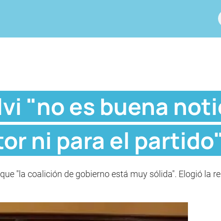
lvi "no es buena noti
or ni para el partido
e "la coalición de gobierno está muy sólida". Elogió la re