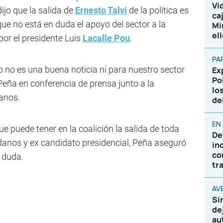
Vi
ijo que la salida de
Ernesto Talvi
de la política es
ca
ue no está en duda el apoyo del sector a la
Mi
el
or el presidente Luis
Lacalle Pou
.
PA
o no es una buena noticia ni para nuestro sector
Ex
Po
 Peña en conferencia de prensa junto a la
lo
anos.
de
EN
e puede tener en la coalición la salida de toda
De
dadanos y ex candidato presidencial, Peña aseguró
in
co
 duda.
tr
AVE
Si
de
au