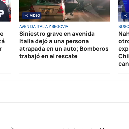
VIDEO
AVENIDA ITALIA Y SEGOVIA
BUSC
de
Siniestro grave en avenida
Nah
tá
Italia dejó a una persona
otr
r
atrapada en un auto; Bomberos
exp
trabajó en el rescate
Chi
can