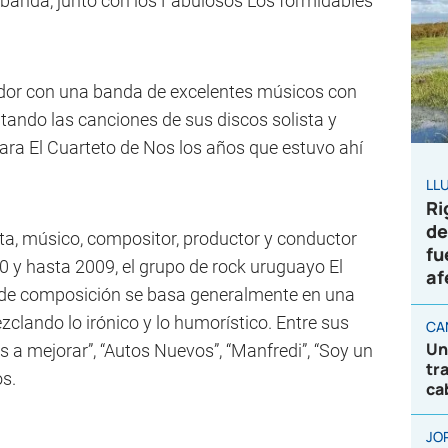
banda, junto con los Fabulosos Los formidables
ndor con una banda de excelentes músicos con
tando las canciones de sus discos solista y
ra El Cuarteto de Nos los años que estuvo ahí
LL
Ri
de
sta, músico, compositor, productor y conductor
fu
0 y hasta 2009, el grupo de rock uruguayo El
af
l de composición se basa generalmente en una
clando lo irónico y lo humorístico. Entre sus
CA
Un
s a mejorar”, “Autos Nuevos”, “Manfredi”, “Soy un
tr
os.
ca
JO