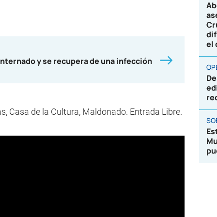
Ab
as
Cr
di
el
nternado y se recupera de una infección
OP
De
ed
re
s, Casa de la Cultura, Maldonado. Entrada Libre.
SO
Es
Mu
pu