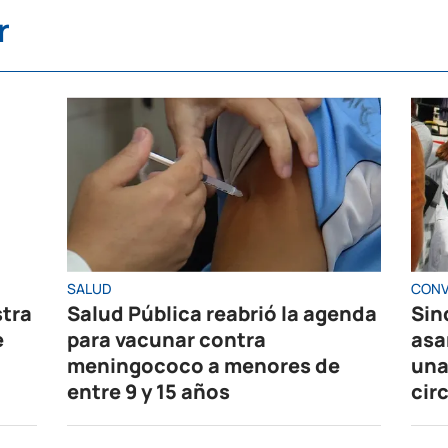
r
SALUD
CONV
stra
Salud Pública reabrió la agenda
Sin
e
para vacunar contra
asa
meningococo a menores de
una
entre 9 y 15 años
cir