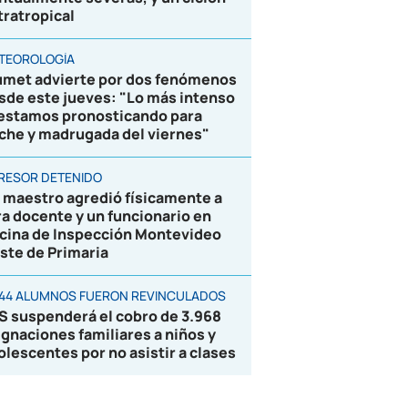
tratropical
TEOROLOGÍA
umet advierte por dos fenómenos
sde este jueves: "Lo más intenso
 estamos pronosticando para
che y madrugada del viernes"
RESOR DETENIDO
 maestro agredió físicamente a
ra docente y un funcionario en
icina de Inspección Montevideo
ste de Primaria
844 ALUMNOS FUERON REVINCULADOS
S suspenderá el cobro de 3.968
ignaciones familiares a niños y
olescentes por no asistir a clases