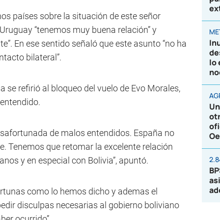
ex
 países sobre la situación de este señor
 Uruguay “tenemos muy buena relación” y
ME
In
”. En ese sentido señaló que este asunto “no ha
de
tacto bilateral”.
lo
no
 se refirió al bloqueo del vuelo de Evo Morales,
AG
 entendido.
Un
ot
of
desafortunada de malos entendidos. España no
Oe
ce. Tenemos que retomar la excelente relación
2.
nos y en especial con Bolivia”, apuntó.
BP
as
ad
ortunas como lo hemos dicho y ademas el
pedir disculpas necesarias al gobierno boliviano
ber ocurrido”.