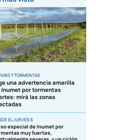
UVIAS Y TORMENTAS
ge una advertencia amarilla
 Inumet por tormentas
ertes: mirá las zonas
ectadas
SDE EL JUEVES 6
iso especial de Inumet por
rmentas muy fuertes,
ntualmente severas, y un ciclón