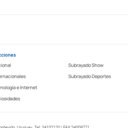
cciones
ional
Subrayado Show
ernacionales
Subrayado Deportes
nología e Internet
iosidades
ontevido, Uruguay. Tel: 24102120 | FAX:24009771