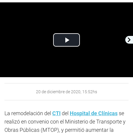
Play
Video
20 de diciembre de 2020, 15:52hs
La remodelación del
CTI
del
Hospital de Clínicas
se
realizó en convenio con el Ministerio de Transporte y
Obras Públicas (MTOP), y permitió aumentar la