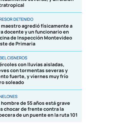
tratropical
RESOR DETENIDO
 maestro agredió físicamente a
ra docente y un funcionario en
icina de Inspección Montevideo
ste de Primaria
BEL CISNEROS
ércoles con lluvias aisladas,
eves con tormentas severas y
ento fuerte, y viernes muy frío
ro soleado
NELONES
 hombre de 55 años está grave
as chocar de frente contra la
becera de un puente en la ruta 101