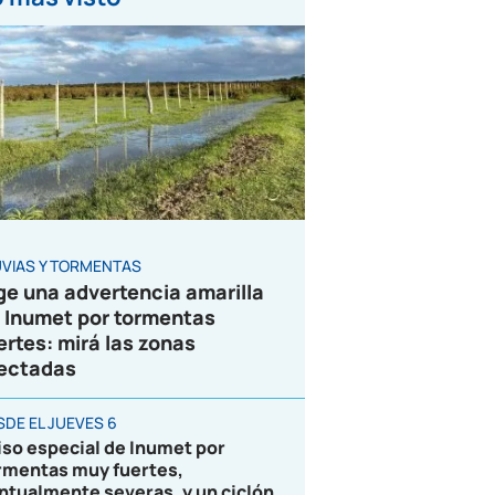
UVIAS Y TORMENTAS
ge una advertencia amarilla
 Inumet por tormentas
ertes: mirá las zonas
ectadas
SDE EL JUEVES 6
iso especial de Inumet por
rmentas muy fuertes,
ntualmente severas, y un ciclón