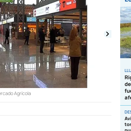
LL
Ri
de
fu
ercado Agrícola
af
DE
Av
to
pu