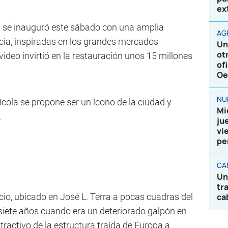
ex
s se inauguró este sábado con una amplia
AG
cia, inspiradas en los grandes mercados
Un
ot
deo invirtió en la restauración unos 15 millones
of
Oe
NU
cola se propone ser un ícono de la ciudad y
Mi
.
ju
vi
pe
CA
Un
tr
icio, ubicado en José L. Terra a pocas cuadras del
ca
siete años cuando era un deteriorado galpón en
tractivo de la estructura traída de Europa a