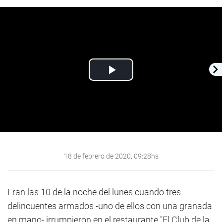
Play
Video
18 de febrero de 2020, 09:28hs
Eran las 10 de la noche del lunes cuando tres
delincuentes armados -uno de ellos con una granada
en mano- irrumpieron en el restaurante "El Club de la