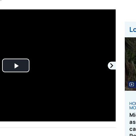
Lo
Play
Video
HO
MO
Mi
as
ca
Pe