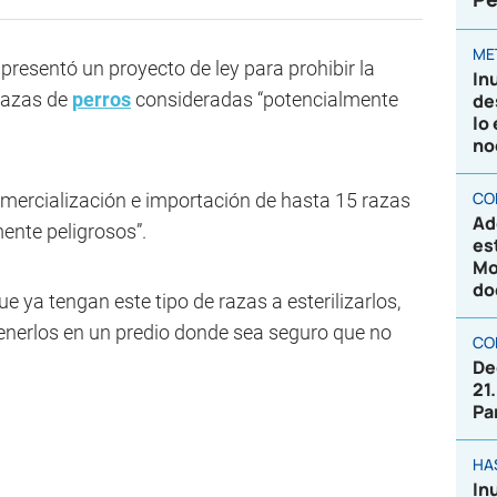
ME
 presentó un proyecto de ley para prohibir la
In
 razas de
perros
consideradas “potencialmente
de
lo
no
CO
 comercialización e importación de hasta 15 razas
Ad
ente peligrosos”.
es
Mo
do
e ya tengan este tipo de razas a esterilizarlos,
tenerlos en un predio donde sea seguro que no
CO
De
21
Pa
HA
In