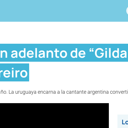
 adelanto de “Gilda”,
reiro
año. La uruguaya encarna a la cantante argentina convert
Lo