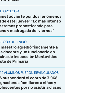
TEOROLOGÍA
umet advierte por dos fenómenos
sde este jueves: "Lo más intenso
 estamos pronosticando para
che y madrugada del viernes"
RESOR DETENIDO
 maestro agredió físicamente a
ra docente y un funcionario en
icina de Inspección Montevideo
ste de Primaria
844 ALUMNOS FUERON REVINCULADOS
S suspenderá el cobro de 3.968
ignaciones familiares a niños y
olescentes por no asistir a clases