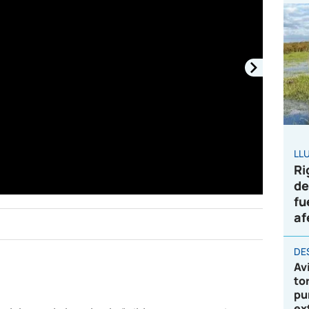
LL
Ri
de
fu
af
DE
Av
to
pu
ex