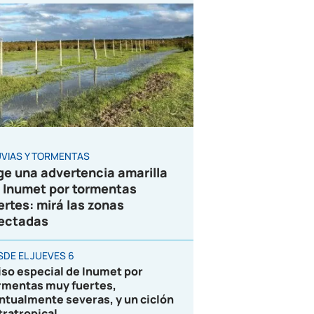
UVIAS Y TORMENTAS
ge una advertencia amarilla
 Inumet por tormentas
ertes: mirá las zonas
ectadas
SDE EL JUEVES 6
iso especial de Inumet por
rmentas muy fuertes,
ntualmente severas, y un ciclón
tratropical