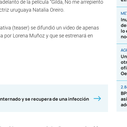
adelanto de la película “Gilda, No me arrepiento
ctriz uruguaya Natalia Oreiro.
ME
In
de
iva (teaser) se difundió un video de apenas
lo
ida por Lorena Muñoz y que se estrenará en
no
AG
Un
ot
of
Oe
2.
BP
nternado y se recupera de una infección
as
ad