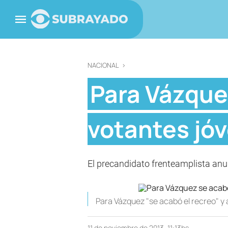
NACIONAL
>
Para Vázquez
votantes jó
El precandidato frenteamplista anun
Para Vázquez "se acabó el recreo" y
11 de noviembre de 2013, 11:13hs