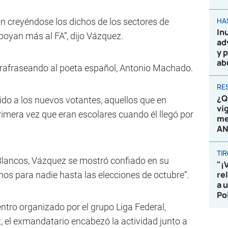
HA
n creyéndose los dichos de los sectores de
In
poyan más al FA”, dijo Vázquez.
ad
y 
ab
arafraseando al poeta español, Antonio Machado.
RE
¿Q
ido a los nuevos votantes, aquellos que en
vi
imera vez que eran escolares cuando él llegó por
me
AN
TI
Blancos, Vázquez se mostró confiado en su
"¡
re
os para nadie hasta las elecciones de octubre”.
a 
Po
tro organizado por el grupo Liga Federal,
z, el exmandatario encabezó la actividad junto a