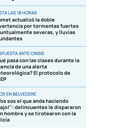
STA LAS 18 HORAS
umet actualizó la doble
vertencia por tormentas fuertes
puntualmente severas, y lluvias
undantes
SPUESTA ANTE CRISIS
ué pasa con las clases durante la
gencia de una alerta
teorológica? El protocolo de
EP
ROS EN BELVEDERE
Vos sos el que anda haciendo
lajo!": delincuentes le dispararon
un hombre y se tirotearon con la
licía