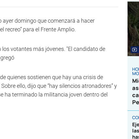
jo ayer domingo que comenzará a hacer
l recreo” para el Frente Amplio.
 los votantes más jóvenes. "El candidato de
 agregó
HO
MO
ce de quienes sostienen que hay una crisis de
Mi
 Sobre ello, dijo que “hay silencios atronadores” y
as
se ha terminado la militancia joven dentro del
ca
Pe
CO
Ej
la
ha