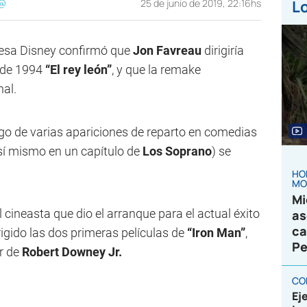
@
25 de junio de 2019, 22:16hs
Lo
resa Disney confirmó que
Jon Favreau
dirigiría
 de 1994
“
El rey león”
, y que la remake
nal.
ego de varias apariciones de reparto en comedias
a sí mismo en un capítulo de
Los Soprano
) se
HO
MO
Mi
 cineasta que dio el arranque para el actual éxito
as
ca
rigido las dos primeras películas de
“Iron Man”
,
Pe
er de
Robert Downey Jr.
CO
Ej