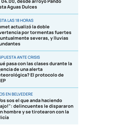
s 04.00, desde arroyo Pando
sta Aguas Dulces
STA LAS 18 HORAS
umet actualizó la doble
vertencia por tormentas fuertes
puntualmente severas, y lluvias
undantes
SPUESTA ANTE CRISIS
ué pasa con las clases durante la
gencia de una alerta
teorológica? El protocolo de
EP
ROS EN BELVEDERE
Vos sos el que anda haciendo
lajo!": delincuentes le dispararon
un hombre y se tirotearon con la
licía