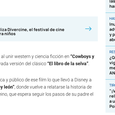
la
ha
HA
In
ad
iza Divercine, el festival de cine
ra niños
y 
ab
RE
al unir western y ciencia ficción en
“
Cowboys y
¿Q
vi
vada versión del clásico
“
El libro de la selva”
.
me
AN
ca y público de ese film lo que llevó a Disney a
TI
ey león”
, donde vuelve a relatarse la historia de
"¡
eino, que espera seguir los pasos de su padre el
re
a 
Po