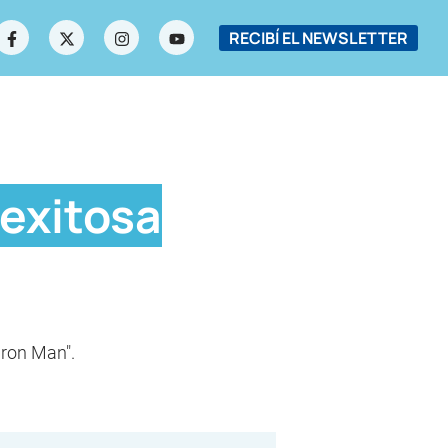
RECIBÍ EL NEWSLETTER
 exitosa
Iron Man".