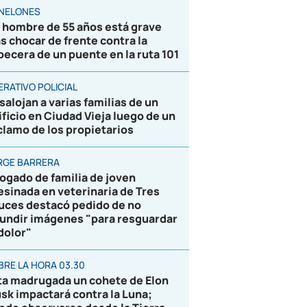
NELONES
 hombre de 55 años está grave
as chocar de frente contra la
becera de un puente en la ruta 101
ERATIVO POLICIAL
salojan a varias familias de un
ificio en Ciudad Vieja luego de un
clamo de los propietarios
RGE BARRERA
ogado de familia de joven
esinada en veterinaria de Tres
uces destacó pedido de no
fundir imágenes "para resguardar
 dolor"
BRE LA HORA 03.30
ta madrugada un cohete de Elon
sk impactará contra la Luna;