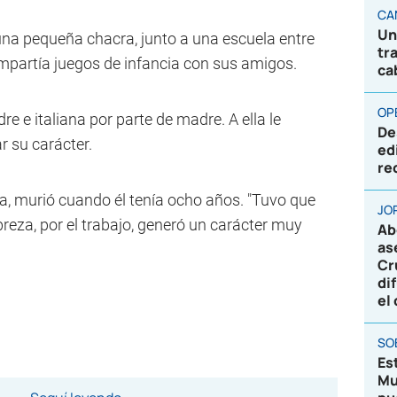
CA
Un
una pequeña chacra, junto a una escuela entre
tr
ompartía juegos de infancia con sus amigos.
ca
OP
e e italiana por parte de madre. A ella le
De
 su carácter.
ed
re
a, murió cuando él tenía ocho años. "Tuvo que
JO
breza, por el trabajo, generó un carácter muy
Ab
as
Cr
di
el
SO
Es
Mu