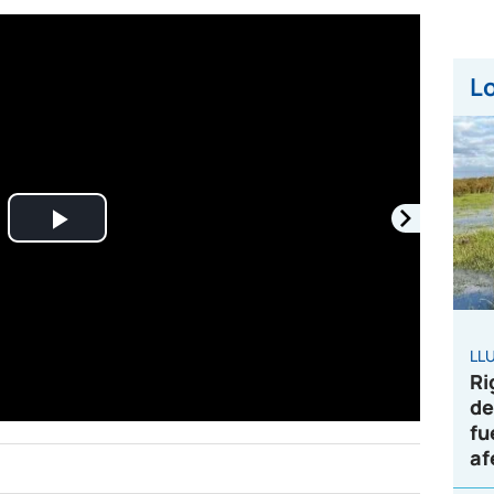
Lo
Play
Video
LL
Ri
de
fu
af