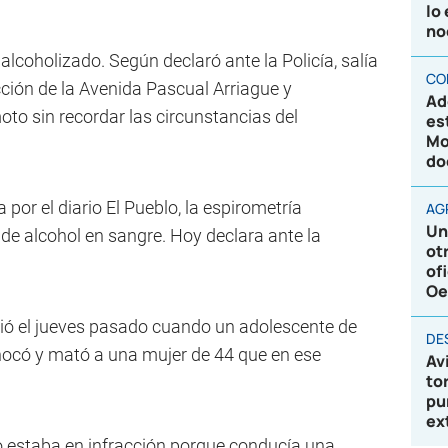
lo
no
alcoholizado. Según declaró ante la Policía, salía
CO
sección de la Avenida Pascual Arriague y
Ad
to sin recordar las circunstancias del
es
Mo
do
por el diario El Pueblo, la espirometría
AG
Un
de alcohol en sangre. Hoy declara ante la
ot
of
Oe
rrió el jueves pasado cuando un adolescente de
DE
ocó y mató a una mujer de 44 que en ese
Av
to
pu
ex
ho estaba en infracción porque conducía una