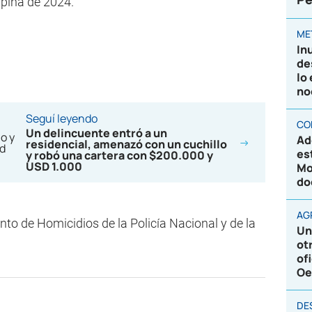
apiña de 2024.
ME
In
de
lo
no
Seguí leyendo
CO
Un delincuente entró a un
Ad
residencial, amenazó con un cuchillo
es
y robó una cartera con $200.000 y
USD 1.000
Mo
do
AG
to de Homicidios de la Policía Nacional y de la
Un
ot
of
Oe
DE