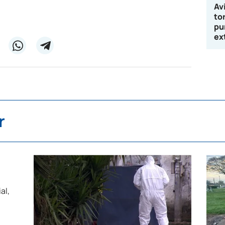
Av
to
pu
ex
r