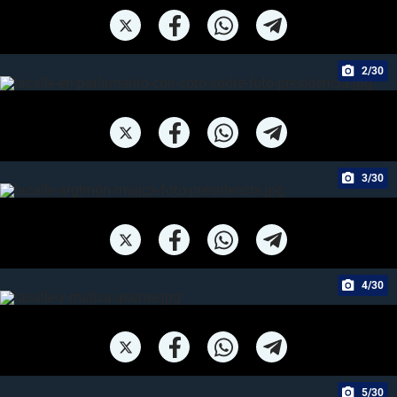
2/30
3/30
4/30
5/30