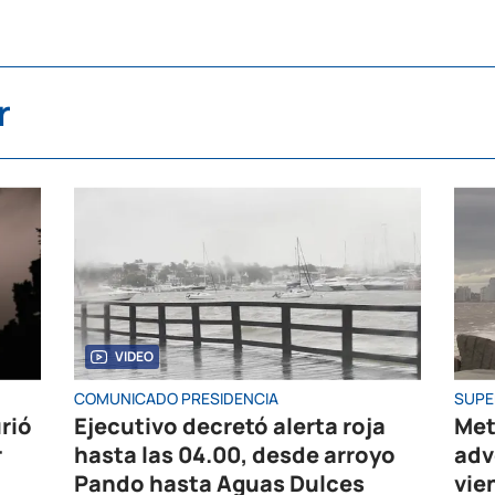
r
VIDEO
COMUNICADO PRESIDENCIA
SUPE
rió
Ejecutivo decretó alerta roja
Met
r
hasta las 04.00, desde arroyo
adv
Pando hasta Aguas Dulces
vie