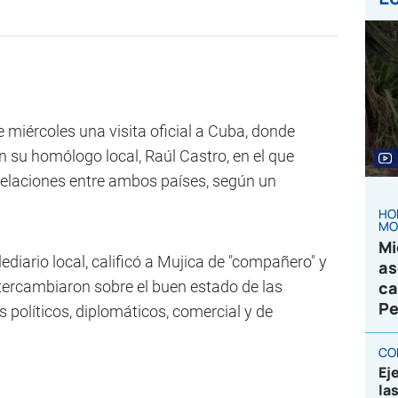
e miércoles una visita oficial a Cuba, donde
n su homólogo local, Raúl Castro, en el que
 relaciones entre ambos países, según un
HO
MO
Mi
elediario local, calificó a Mujica de "compañero" y
as
ercambiaron sobre el buen estado de las
ca
Pe
s políticos, diplomáticos, comercial y de
CO
Ej
la