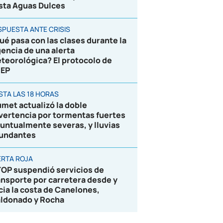
sta Aguas Dulces
SPUESTA ANTE CRISIS
ué pasa con las clases durante la
gencia de una alerta
teorológica? El protocolo de
EP
STA LAS 18 HORAS
umet actualizó la doble
vertencia por tormentas fuertes
puntualmente severas, y lluvias
undantes
ERTA ROJA
OP suspendió servicios de
ansporte por carretera desde y
cia la costa de Canelones,
ldonado y Rocha