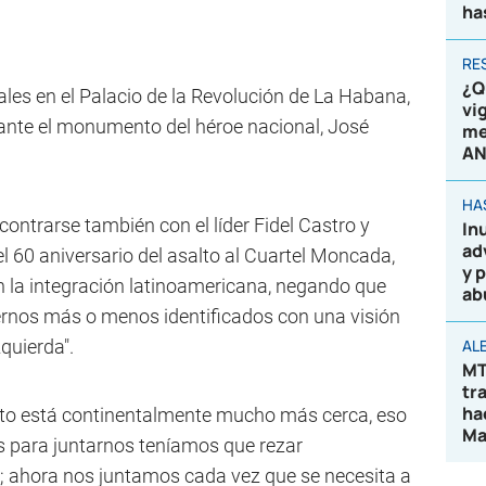
ha
RE
¿Q
les en el Palacio de la Revolución de La Habana,
vi
 ante el monumento del héroe nacional, José
me
AN
HA
ncontrarse también con el líder Fidel Castro y
In
ad
el 60 aniversario del asalto al Cuartel Moncada,
y 
n la integración latinoamericana, negando que
ab
ernos más o menos identificados con una visión
zquierda".
AL
MT
tr
ha
into está continentalmente mucho más cerca, eso
Ma
s para juntarnos teníamos que rezar
 ahora nos juntamos cada vez que se necesita a