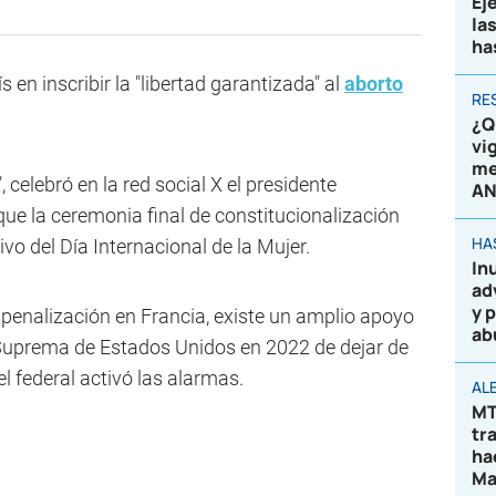
Ej
la
ha
s en inscribir la "libertad garantizada" al
aborto
RE
¿Q
vi
me
 celebró en la red social X el presidente
AN
e la ceremonia final de constitucionalización
HA
vo del Día Internacional de la Mujer.
In
ad
y 
penalización en Francia, existe un amplio apoyo
ab
e Suprema de Estados Unidos en 2022 de dejar de
 federal activó las alarmas.
AL
MT
tr
ha
Ma