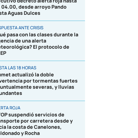
ecutivo decretó alerta roja hasta
s 04.00, desde arroyo Pando
sta Aguas Dulces
SPUESTA ANTE CRISIS
ué pasa con las clases durante la
gencia de una alerta
teorológica? El protocolo de
EP
STA LAS 18 HORAS
umet actualizó la doble
vertencia por tormentas fuertes
puntualmente severas, y lluvias
undantes
ERTA ROJA
OP suspendió servicios de
ansporte por carretera desde y
cia la costa de Canelones,
ldonado y Rocha