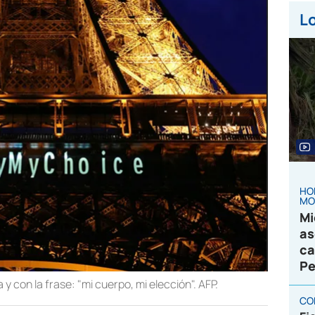
Lo
HO
MO
Mi
as
ca
Pe
a y con la frase: "mi cuerpo, mi elección". AFP.
CO