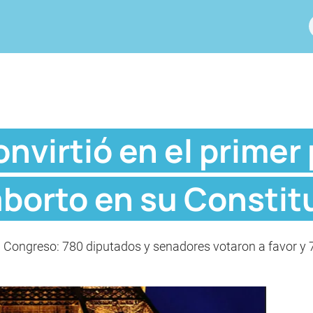
onvirtió en el primer
aborto en su Constit
 Congreso: 780 diputados y senadores votaron a favor y 72