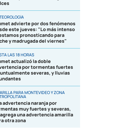
lces
TEOROLOGÍA
umet advierte por dos fenómenos
sde este jueves: "Lo más intenso
 estamos pronosticando para
che y madrugada del viernes"
STA LAS 18 HORAS
umet actualizó la doble
vertencia por tormentas fuertes
puntualmente severas, y lluvias
undantes
ARILLA PARA MONTEVIDEO Y ZONA
TROPOLITANA
la advertencia naranja por
rmentas muy fuertes y severas,
 agrega una advertencia amarilla
ra otra zona