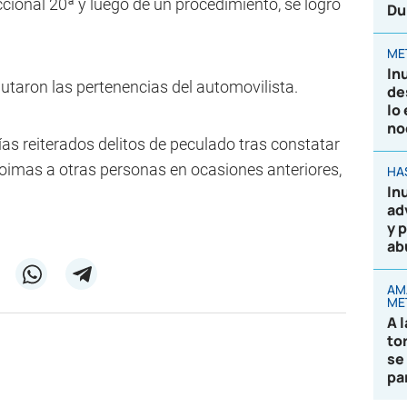
ccional 20ª y luego de un procedimiento, se logró
Du
ME
In
cautaron las pertenencias del automovilista.
de
lo
no
icías reiterados delitos de peculado tras constatar
coimas a otras personas en ocasiones anteriores,
HA
In
ad
y 
ab
AM
ME
A 
to
se
pa