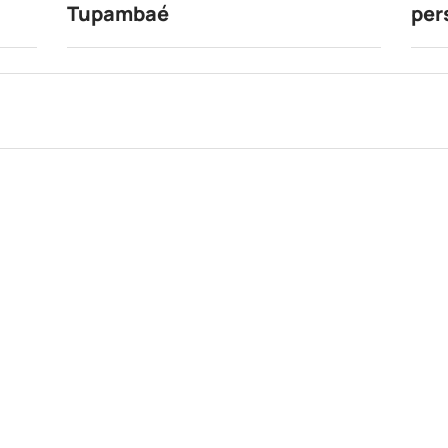
Tupambaé
per