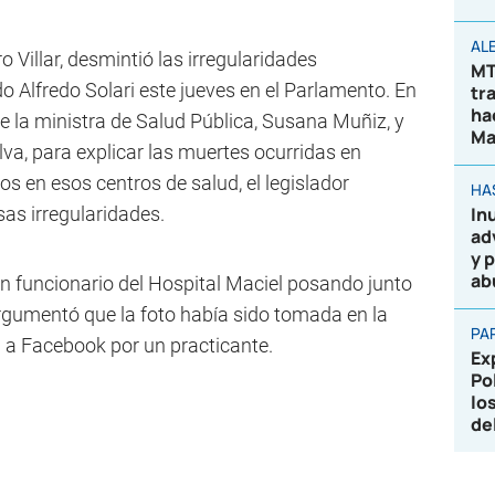
AL
ro Villar, desmintió las irregularidades
MT
 Alfredo Solari este jueves en el Parlamento. En
tr
ha
 la ministra de Salud Pública, Susana Muñiz, y
Ma
lva, para explicar las muertes ocurridas en
los en esos centros de salud, el legislador
HA
sas irregularidades.
In
ad
y 
ab
n funcionario del Hospital Maciel posando junto
argumentó que la foto había sido tomada en la
PA
a a Facebook por un practicante.
Ex
Po
lo
de