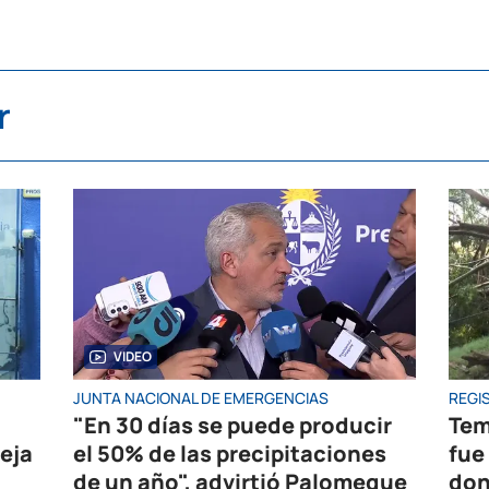
r
VIDEO
JUNTA NACIONAL DE EMERGENCIAS
REGIS
"En 30 días se puede producir
Tem
eja
el 50% de las precipitaciones
fue
de un año", advirtió Palomeque
don