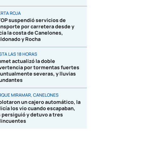
ERTA ROJA
OP suspendió servicios de
ansporte por carretera desde y
cia la costa de Canelones,
ldonado y Rocha
STA LAS 18 HORAS
umet actualizó la doble
vertencia por tormentas fuertes
puntualmente severas, y lluvias
undantes
RQUE MIRAMAR, CANELONES
plotaron un cajero automático, la
licía los vio cuando escapaban,
s persiguió y detuvo a tres
lincuentes