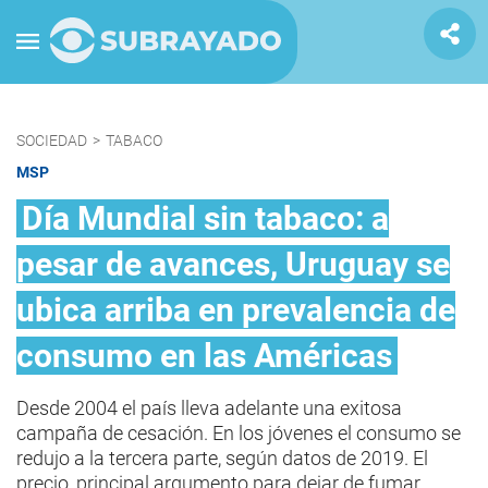
SOCIEDAD
>
TABACO
MSP
Día Mundial sin tabaco: a
pesar de avances, Uruguay se
ubica arriba en prevalencia de
consumo en las Américas
Desde 2004 el país lleva adelante una exitosa
campaña de cesación. En los jóvenes el consumo se
redujo a la tercera parte, según datos de 2019. El
precio, principal argumento para dejar de fumar.