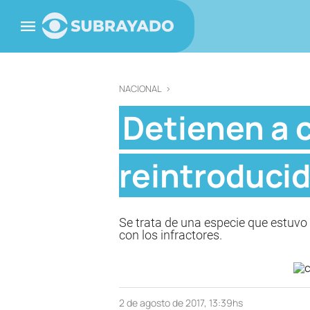
NACIONAL
>
Detienen a 
reintroduci
Se trata de una especie que estuvo 
con los infractores.
2 de agosto de 2017, 13:39hs