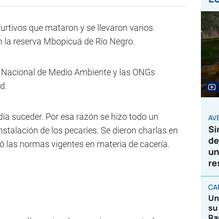
furtivos que mataron y se llevaron varios
n la reserva Mbopicuá de Río Negro.
n Nacional de Medio Ambiente y las ONGs
d.
ía suceder. Por esa razón se hizo todo un
AVE
Si
nstalación de los pecaríes. Se dieron charlas en
de
có las normas vigentes en materia de cacería.
un
re
CA
Un
su
Ra