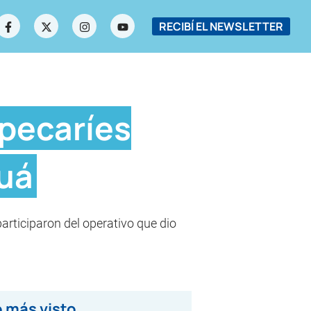
RECIBÍ EL NEWSLETTER
 pecaríes
cuá
articiparon del operativo que dio
 más visto