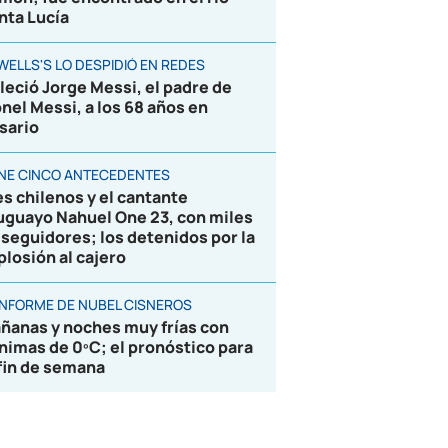
nta Lucía
WELLS'S LO DESPIDIÓ EN REDES
lleció Jorge Messi, el padre de
onel Messi, a los 68 años en
sario
ENE CINCO ANTECEDENTES
es chilenos y el cantante
uguayo Nahuel One 23, con miles
 seguidores; los detenidos por la
plosión al cajero
 INFORME DE NUBEL CISNEROS
ñanas y noches muy frías con
nimas de 0ºC; el pronóstico para
 fin de semana