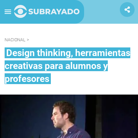
NACIONAL
>
Design thinking, herramientas
creativas para alumnos y
profesores