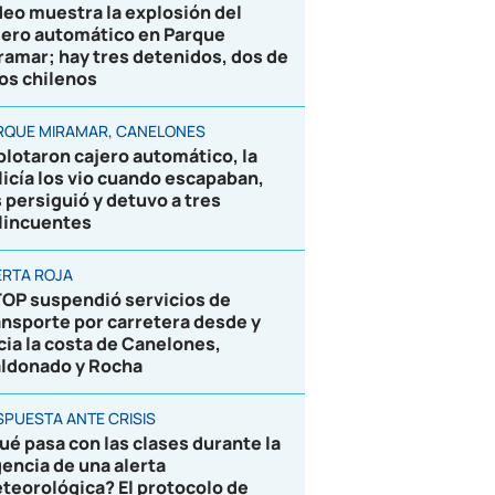
deo muestra la explosión del
jero automático en Parque
ramar; hay tres detenidos, dos de
los chilenos
RQUE MIRAMAR, CANELONES
plotaron cajero automático, la
licía los vio cuando escapaban,
s persiguió y detuvo a tres
lincuentes
ERTA ROJA
OP suspendió servicios de
ansporte por carretera desde y
cia la costa de Canelones,
ldonado y Rocha
SPUESTA ANTE CRISIS
ué pasa con las clases durante la
gencia de una alerta
teorológica? El protocolo de