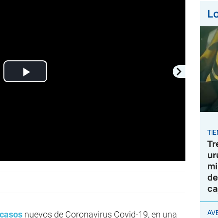
Lo
Play
Video
TI
Tr
ur
mi
de
ca
AV
casos
nuevos de Coronavirus Covid-19, en una