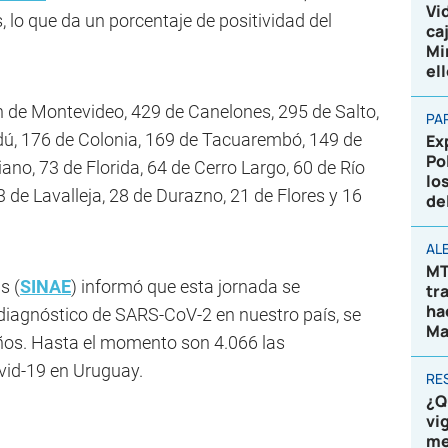
Vi
 lo que da un porcentaje de positividad del
ca
Mi
el
n de Montevideo, 429 de Canelones, 295 de Salto,
PA
ú, 176 de Colonia, 169 de Tacuarembó, 149 de
Ex
Po
ano, 73 de Florida, 64 de Cerro Largo, 60 de Río
lo
3 de Lavalleja, 28 de Durazno, 21 de Flores y 16
de
AL
MT
s (
SINAE
) informó que esta jornada se
tr
ha
diagnóstico de SARS-CoV-2 en nuestro país, se
Ma
años. Hasta el momento son 4.066 las
vid-19 en Uruguay.
RE
¿Q
vi
me